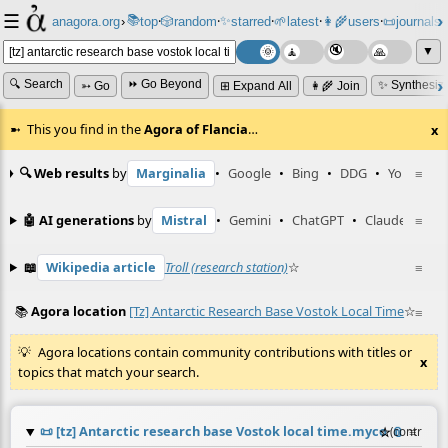
☰
📚
✨
anagora.org
›
top
🎲️
random
starred
🌱
latest
👩‍🌾
users
📜
journals
⸱
⸱
⸱
⸱
⸱
⸱
▼
🔍 Search
⏩ Go Beyond
✨ Synthesiz
➳ Go
⊞ Expand All
👩‍🌾 Join
This you find in the
Agora of Flancia
…
x
🔍 Web results
by
Marginalia
•
Google
•
Bing
•
DDG
•
YouTube
≡
🤖 AI generations
by
Mistral
•
Gemini
•
ChatGPT
•
Claude
≡
📖
Wikipedia article
Troll (research station)
☆
≡
📚
Agora location
[tz] Antarctic Research Base Vostok Local Time
☆
≡
Agora locations contain community contributions with titles or
x
topics that match your search.
📜
[tz] Antarctic research base Vostok local time.myco
☆
📎
≡
(contribut