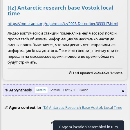
[tz] Antarctic research base Vostok local
time
https://mm.icann.org/pipermail/tz/2023-December/033317.html
Лидер арктической станции поменял на ней часовой пояс и
просит tzdb обновить информацию за несколько часов до
смены пояса. Выясняется, что там десять лет неправильная
информация была до этого. Также он говорит, почему они не
перешли на московское время: новости во время обеда не
будут стримить.
🕒 Last updated
2023-12-21 17:00:14
✨ AI Synthesis
x
Mistral
Gemini
ChatGPT
Claude
🌌
Agora context
for
[tz] Antarctic Research Base Vostok Local Time
No context found.
⚡ Agora location assembled in 0.7s.