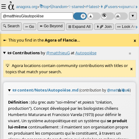
☰
📚
✨
anagora.org
›
top
🎲️
random
starred
🌱
latest
👩‍🌾
users
📜
journals
⸱
⸱
⸱
⸱
⸱
⸱
▼
🔍 Search
⏩ Go Beyond
➳ Go
⊞ Expand All
👩‍🌾 Join
👀 Look Aro
This you find in the
Agora of Flancia
…
x
📜 Contributions
by
@matthieuG
at
Autopoïése
≡
Agora locations contain community contributions with titles or
x
topics that match your search.
📜
content/Notes/Autopoïése.md
☆
📎
≡
(contribution by
@
matthieuG
)
Définition
: (du grec
auto
"soi-même" et
poiesis
"création,
production"). Concept développé par les biologistes chiliens
Humberto Maturana et Francisco Varela (1973) pour définir le
vivant. Un système autopoïétique est un système qui
se produit
lui-même
continuellement : il maintient son organisation propre
en produisant les composants qui le constituent, à travers un