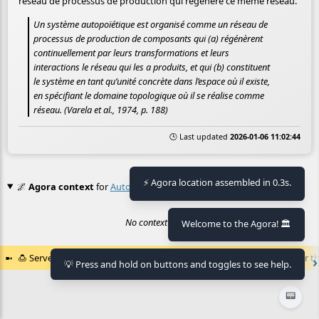
réseau de processus de production qui régénère ce même réseau.
Un système autopoïétique est organisé comme un réseau de
processus de production de composants qui (a) régénèrent
continuellement par leurs transformations et leurs
interactions le réseau qui les a produits, et qui (b) constituent
le système en tant qu’unité concrète dans l’espace où il existe,
en spécifiant le domaine topologique où il se réalise comme
réseau. (Varela et al., 1974, p. 188)
🕒 Last updated
2026-01-06 11:02:44
⚡ Agora location assembled in 0.3s.
🌌
Agora context
for
Autopoïése
No context found.
Welcome to the Agora! 🏛️
🍮
Served by the
🏛️
Agora of Flancia
at
2026-08-08 22:25:55+02:00
for th
💡 Press and hold on buttons and toggles to see help.
📟